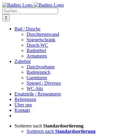
Zum
Inhalt
Suche
springen
nach:
Bad / Dusche
Duschtrennwand
Spiegelschrank
Dusch-WC
Badmöbel
Armaturen
Zubehör
Duschvorhang
Badeteppich
Garnituren
Spiegel / Diverses
WC-Sitz
Ersatzteile / Reparaturen
Referenzen
Über uns
Kontakt
Sortieren nach
Standardsortierung
Sortieren nach
Standardsortierung