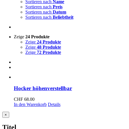
Sortieren nach
Name
Sortieren nach
Preis
Sortieren nach
Datum
Sortieren nach
Beliebtheit
Zeige
24 Produkte
Zeige
24 Produkte
Zeige
48 Produkte
Zeige
72 Produkte
Hocker höhenverstellbar
CHF
68.00
In den Warenkorb
Details
Close
×
product
quick
Titel
view