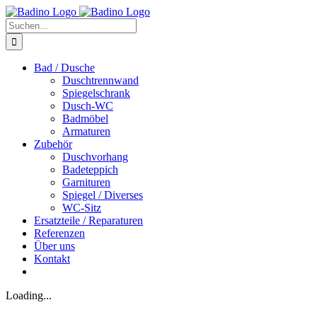
Zum
Inhalt
Suche
springen
nach:
Bad / Dusche
Duschtrennwand
Spiegelschrank
Dusch-WC
Badmöbel
Armaturen
Zubehör
Duschvorhang
Badeteppich
Garnituren
Spiegel / Diverses
WC-Sitz
Ersatzteile / Reparaturen
Referenzen
Über uns
Kontakt
Loading...