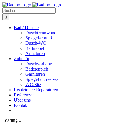
Zum
Inhalt
Suche
springen
nach:
Bad / Dusche
Duschtrennwand
Spiegelschrank
Dusch-WC
Badmöbel
Armaturen
Zubehör
Duschvorhang
Badeteppich
Garnituren
Spiegel / Diverses
WC-Sitz
Ersatzteile / Reparaturen
Referenzen
Über uns
Kontakt
Loading...