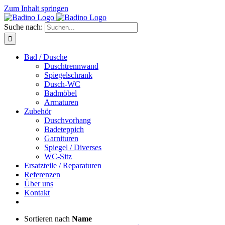
Zum Inhalt springen
Suche nach:
Bad / Dusche
Duschtrennwand
Spiegelschrank
Dusch-WC
Badmöbel
Armaturen
Zubehör
Duschvorhang
Badeteppich
Garnituren
Spiegel / Diverses
WC-Sitz
Ersatzteile / Reparaturen
Referenzen
Über uns
Kontakt
Sortieren nach
Name