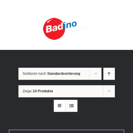
Zum
Inhalt
springen
Sortieren nach
Standardsortierung
Zeige
24 Produkte