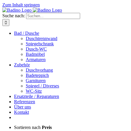
Zum Inhalt springen
Suche nach:
Bad / Dusche
Duschtrennwand
Spiegelschrank
Dusch-WC
Badmöbel
Armaturen
Zubehör
Duschvorhang
Badeteppich
Garnituren
Spiegel / Diverses
WC-Sitz
Ersatzteile / Reparaturen
Referenzen
Über uns
Kontakt
Sortieren nach
Preis