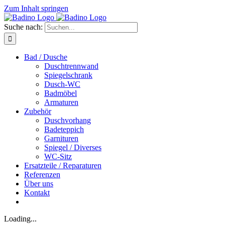
Zum Inhalt springen
Suche nach:
Bad / Dusche
Duschtrennwand
Spiegelschrank
Dusch-WC
Badmöbel
Armaturen
Zubehör
Duschvorhang
Badeteppich
Garnituren
Spiegel / Diverses
WC-Sitz
Ersatzteile / Reparaturen
Referenzen
Über uns
Kontakt
Loading...